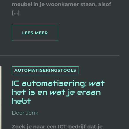
meubel in je woonkamer staan, alsof
[…]
LEES MEER
IC
AUTOMATISERINGSTOOLS
AUTOMATISERING:
WAT
HET
IC automatisering: wat
IS
EN
het is en wat je eraan
WAT
JE
hebt
ERAAN
HEBT
Door
Jorik
Zoek je naar een ICT-bedrijf dat je