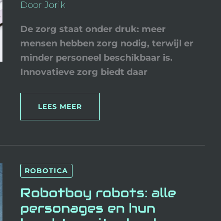
Door
Jorik
De zorg staat onder druk: meer
mensen hebben zorg nodig, terwijl er
minder personeel beschikbaar is.
Innovatieve zorg biedt daar
LEES MEER
ROBOTBOY
ROBOTICA
ROBOTS:
ALLE
PERSONAGES
Robotboy robots: alle
EN
HUN
personages en hun
KRACHTEN
UITGELEGD