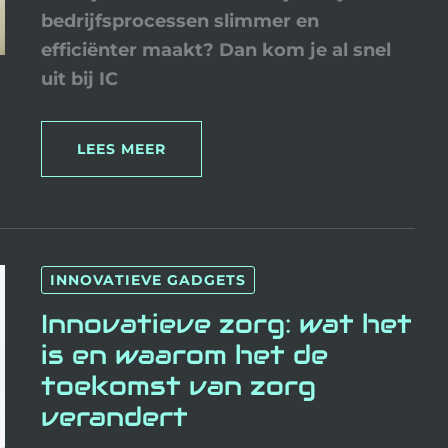
bedrijfsprocessen slimmer en
efficiënter maakt? Dan kom je al snel
uit bij IC
LEES MEER
INNOVATIEVE
INNOVATIEVE GADGETS
ZORG:
WAT
HET
Innovatieve zorg: wat het
IS
EN
is en waarom het de
WAAROM
HET
toekomst van zorg
DE
TOEKOMST
verandert
VAN
ZORG
VERANDERT