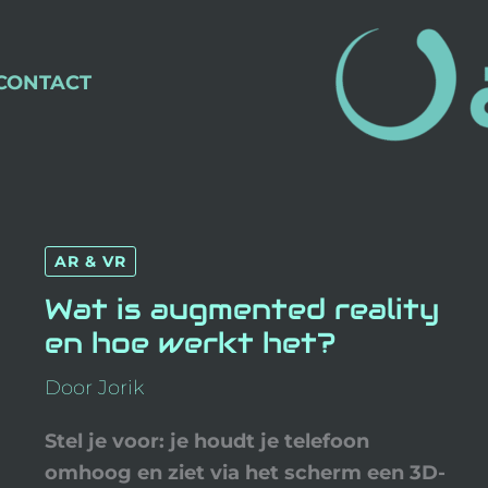
CONTACT
WAT
AR & VR
IS
AUGMENTED
REALITY
Wat is augmented reality
EN
HOE
en hoe werkt het?
WERKT
HET?
Door
Jorik
Stel je voor: je houdt je telefoon
omhoog en ziet via het scherm een 3D-