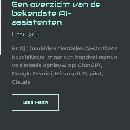
OVERZICHT
Een overzicht van de
VAN
DE
bekendste AI-
BEKENDSTE
AI-
assistenten
ASSISTENTEN
Door
Jorik
Er zijn inmiddels tientallen AI-chatbots
beschikbaar, maar een handvol namen
valt steeds opnieuw op: ChatGPT,
Google Gemini, Microsoft Copilot,
Claude
LEES MEER