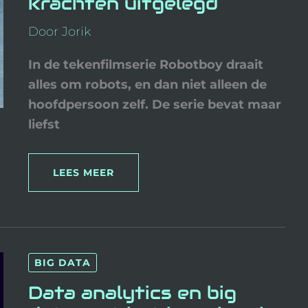
krachten uitgelegd
Door
Jorik
In de tekenfilmserie Robotboy draait
alles om robots, en dan niet alleen de
hoofdpersoon zelf. De serie bevat maar
liefst
LEES MEER
DATA
BIG DATA
ANALYTICS
EN
BIG
Data analytics en big
DATA:
WAT