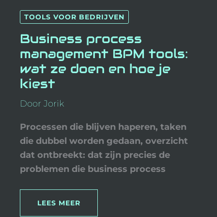
BUSINESS
TOOLS VOOR BEDRIJVEN
PROCESS
MANAGEMENT
BPM
Business process
TOOLS:
WAT
management BPM tools:
ZE
DOEN
wat ze doen en hoe je
EN
HOE
kiest
JE
KIEST
Door
Jorik
Processen die blijven haperen, taken
die dubbel worden gedaan, overzicht
dat ontbreekt: dat zijn precies de
problemen die business process
LEES MEER