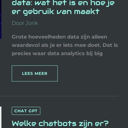
data: wat het is en hoe je
HET
IS
er gebruik van maakt
EN
HOE
JE
ER
Door
Jorik
GEBRUIK
VAN
MAAKT
Grote hoeveelheden data zijn alleen
waardevol als je er iets mee doet. Dat is
precies waar data analytics bij big
LEES MEER
WELKE
CHAT GPT
CHATBOTS
ZIJN
ER?
Welke chatbots zijn er?
EEN