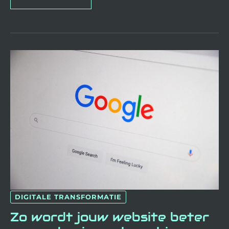
ZO
WORDT
JOUW
WEBSITE
BETER
GEVONDEN
IN
ZOEKMACHINES
DIGITALE TRANSFORMATIE
Zo wordt jouw website beter