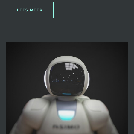
LEES MEER
WAT
IS
EEN
ROBOT?
DIT
IS
HOE
EEN
ROBOT
WERKT
EN
WAT
HEM
BIJZONDER
MAAKT