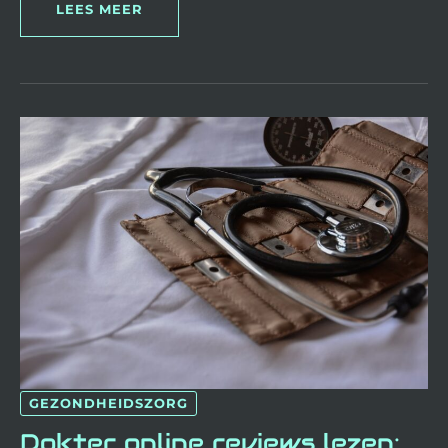
LEES MEER
DOKTER
ONLINE
REVIEWS
LEZEN:
WAT
ZEGGEN
ZE
ÉCHT
OVER
JE
ZORGAANBIEDER?
GEZONDHEIDSZORG
Dokter online reviews lezen: