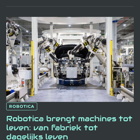
ROBOTICA
BRENGT
MACHINES
TOT
LEVEN:
VAN
FABRIEK
TOT
DAGELIJKS
LEVEN
ROBOTICA
Robotica brengt machines tot
leven: van fabriek tot
dagelijks leven