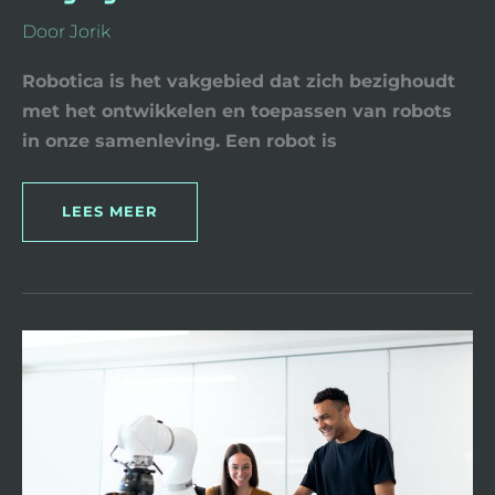
Door
Jorik
Robotica is het vakgebied dat zich bezighoudt
met het ontwikkelen en toepassen van robots
in onze samenleving. Een robot is
LEES MEER
SAMENWERKEN
MET
COBOTS:
HOE
ROBOTS
COLLEGA’S
WORDEN
IN
PLAATS
VAN
VERVANGERS