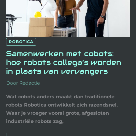
ROBOTICA
Samenwerken met cobots:
hoe robots collega’s worden
in plaats van vervangers
Door
Redactie
Wat cobots anders maakt dan traditionele
robots Robotica ontwikkelt zich razendsnel.
Waar je vroeger vooral grote, afgesloten
industriële robots zag,