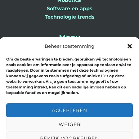
Robotica
Software en apps
Technologie trends
Menu
Beheer toestemming
Home
Om de beste ervaringen te bieden, gebruiken wij technologieën
Blog
zoals cookies om informatie over je apparaat op te slaan en/of te
Contact
raadplegen. Door in te stemmen met deze technologieën
kunnen wij gegevens zoals surfgedrag of unieke ID's op deze
Over Ons
website verwerken. Als je geen toestemming geeft of uw
toestemming intrekt, kan dit een nadelige invloed hebben op
bepaalde functies en mogelijkheden.
ACCEPTEREN
Copyright © 2026 AI Hero | Powered by
WEIGER
AI Hero
BEKIJK VOORKEUREN