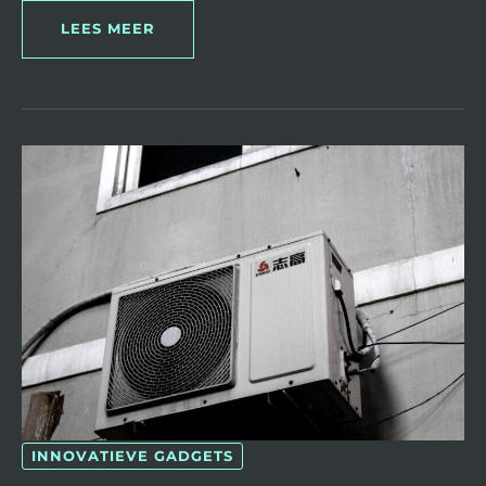
LEES MEER
ALLES
WAT
JE
MOET
WETEN
OVER
DE
KOSTEN
VAN
EEN
AIRCO
INSTALLEREN
INNOVATIEVE GADGETS