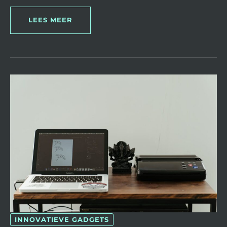
LEES MEER
WAAROM
EEN
MINI
PRINTER
HANDIG
IS
VOOR
THUIS
EN
ONDERWEG
INNOVATIEVE GADGETS