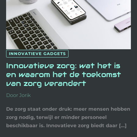
VERANDERT
INNOVATIEVE GADGETS
Innovatieve zorg: wat het is
en waarom het de toekomst
van zorg verandert
Door
Jorik
De zorg staat onder druk: meer mensen hebben
zorg nodig, terwijl er minder personeel
beschikbaar is. Innovatieve zorg biedt daar […]