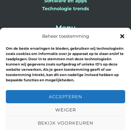
Software en apps
Technologie trends
Menu
Beheer toestemming
Home
Om de beste ervaringen te bieden, gebruiken wij technologieën
Blog
zoals cookies om informatie over je apparaat op te slaan en/of te
Contact
raadplegen. Door in te stemmen met deze technologieën
kunnen wij gegevens zoals surfgedrag of unieke ID's op deze
Over Ons
website verwerken. Als je geen toestemming geeft of uw
toestemming intrekt, kan dit een nadelige invloed hebben op
bepaalde functies en mogelijkheden.
ACCEPTEREN
Copyright © 2026 AI Hero | Powered by
WEIGER
AI Hero
BEKIJK VOORKEUREN