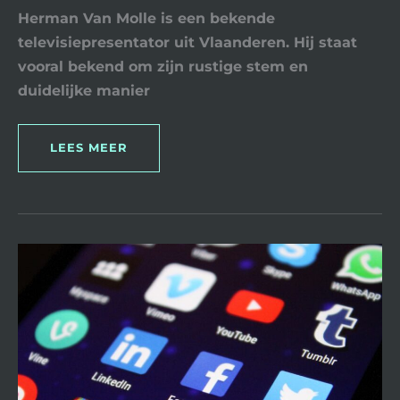
Herman Van Molle is een bekende
televisiepresentator uit Vlaanderen. Hij staat
vooral bekend om zijn rustige stem en
duidelijke manier
LEES MEER
IMEA
DENOOZE
EN
HAAR
BIJZONDERE
PLEK
IN
DE
ACTUALITEIT