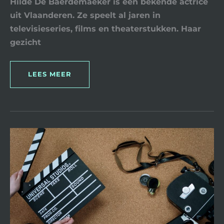
Hilde De Baerdemaeker is een bekende actrice
uit Vlaanderen. Ze speelt al jaren in
televisieseries, films en theaterstukken. Haar
gezicht
LEES MEER
HET
SMELT
FILM
BRENGT
HET
BOEK
TOT
LEVEN