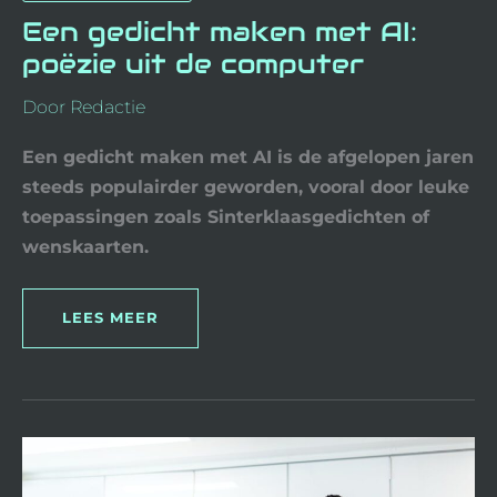
Een gedicht maken met AI:
poëzie uit de computer
Door
Redactie
Een gedicht maken met AI is de afgelopen jaren
steeds populairder geworden, vooral door leuke
toepassingen zoals Sinterklaasgedichten of
wenskaarten.
LEES MEER
SAMENWERKEN
MET
COBOTS:
HOE
ROBOTS