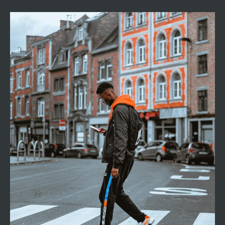
ILSE
UYTTERSPROT
TOREN
ALS
BLIJVEND
EERBETOON
AAN
DE
VOORMALIGE
BURGEMEESTER