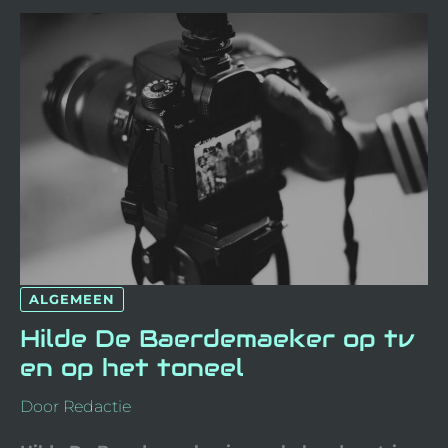
HILDE
DE
BAERDEMAEKER
OP
TV
EN
OP
HET
TONEEL
ALGEMEEN
Hilde De Baerdemaeker op tv
en op het toneel
Door
Redactie