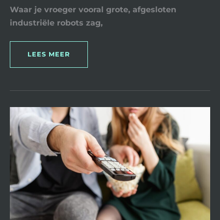
Waar je vroeger vooral grote, afgesloten
industriële robots zag,
LEES MEER
HET
LEVEN
EN
DE
ERFENIS
VAN
IGNACE
CROMBÉ