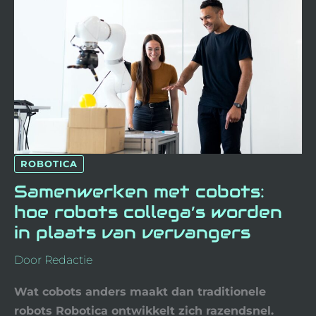
COLLEGA’S
WORDEN
IN
PLAATS
VAN
VERVANGERS
ROBOTICA
Samenwerken met cobots:
hoe robots collega’s worden
in plaats van vervangers
Door
Redactie
Wat cobots anders maakt dan traditionele
robots Robotica ontwikkelt zich razendsnel.