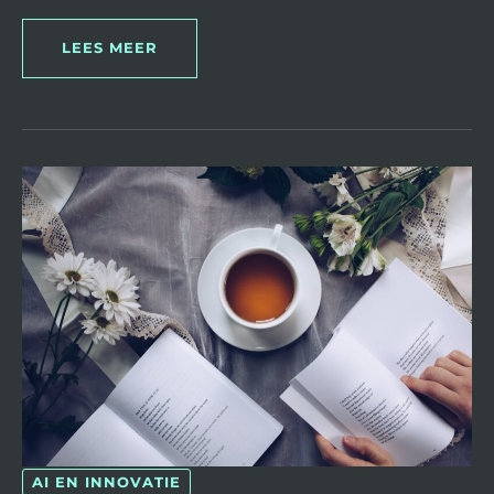
LEES MEER
EEN
GEDICHT
MAKEN
MET
AI:
POËZIE
UIT
DE
COMPUTER
AI EN INNOVATIE