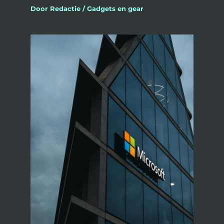
Door
Redactie
/
Gadgets en gear