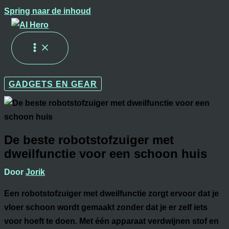
Spring naar de inhoud
GADGETS EN GEAR
De beste robotstofzuiger met
dweilfunctie voor een schoon huis
Door
Jorik
Een robotstofzuiger met dweilfunctie zorgt ervoor dat je
vloer schoon wordt gemaakt zonder dat je er zelf iets
voor hoeft te doen. Met één apparaat verdwijnen stof en