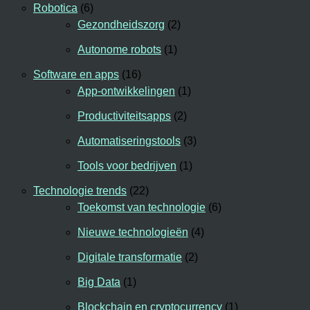
Robotica
(6)
Gezondheidszorg
(2)
Autonome robots
(1)
Software en apps
(16)
App-ontwikkelingen
(1)
Productiviteitsapps
(2)
Automatiseringstools
(3)
Tools voor bedrijven
(1)
Technologie trends
(22)
Toekomst van technologie
(6)
Nieuwe technologieën
(4)
Digitale transformatie
(2)
Big Data
(1)
Blockchain en cryptocurrency
(1)