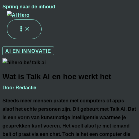
Spring naar de inhoud
AI EN INNOVATIE
Wat is Talk AI en hoe werkt het
Door
Redactie
Steeds meer mensen praten met computers of apps
alsof het echte personen zijn. Dit gebeurt met Talk AI. Dat
is een vorm van kunstmatige intelligentie waarmee je
gesprekken kunt voeren. Het voelt alsof je met iemand
belt of praat via een chat. Toch is het een computer die