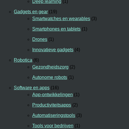
Deep learning
(1)
Gadgets en gear
(19)
Smartwatches en wearables
(3)
Smartphones en tablets
(1)
Drones
(1)
Innovatieve gadgets
(4)
Robotica
(6)
Gezondheidszorg
(2)
Autonome robots
(1)
Software en apps
(16)
App-ontwikkelingen
(1)
Productiviteitsapps
(2)
Automatiseringstools
(3)
Tools voor bedrijven
(1)