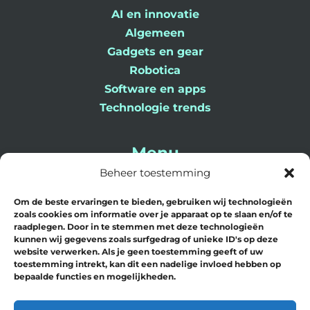
AI en innovatie
Algemeen
Gadgets en gear
Robotica
Software en apps
Technologie trends
Menu
Beheer toestemming
Home
Om de beste ervaringen te bieden, gebruiken wij technologieën
Blog
zoals cookies om informatie over je apparaat op te slaan en/of te
Contact
raadplegen. Door in te stemmen met deze technologieën
kunnen wij gegevens zoals surfgedrag of unieke ID's op deze
Over Ons
website verwerken. Als je geen toestemming geeft of uw
toestemming intrekt, kan dit een nadelige invloed hebben op
bepaalde functies en mogelijkheden.