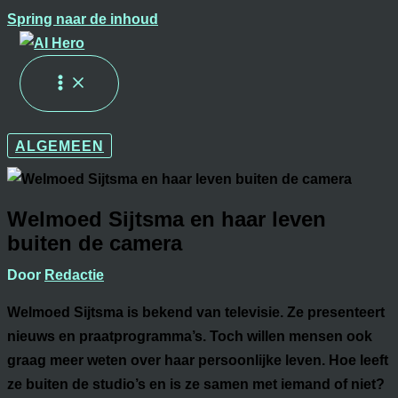
Spring naar de inhoud
ALGEMEEN
Welmoed Sijtsma en haar leven
buiten de camera
Door
Redactie
Welmoed Sijtsma is bekend van televisie. Ze presenteert
nieuws en praatprogramma’s. Toch willen mensen ook
graag meer weten over haar persoonlijke leven. Hoe leeft
ze buiten de studio’s en is ze samen met iemand of niet?