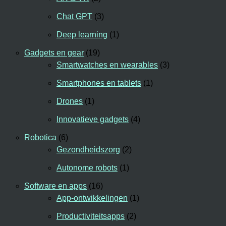
Chat GPT
(3)
Deep learning
(1)
Gadgets en gear
(19)
Smartwatches en wearables
(3)
Smartphones en tablets
(1)
Drones
(1)
Innovatieve gadgets
(4)
Robotica
(6)
Gezondheidszorg
(2)
Autonome robots
(1)
Software en apps
(16)
App-ontwikkelingen
(1)
Productiviteitsapps
(2)